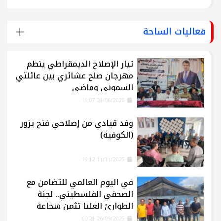
فعاليات الساحة
تيار الإصلاح الديمقراطي ينظم
مهرجان صلح عشائري بين عائلتي
السموني وماضي
21/06/2026 11:07
وفد قيادي من إصلاحي فتح يزور
(الكوفية)
11/11/2025 19:12
في اليوم العالمي للتضامن مع
الصحفي الفلسطيني.. لجنة
الطوارئ العليا تثمن شجاعة
الإعلاميين في غزة
26/09/2025 00:21