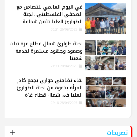
في اليوم العالمي للتضامن مع
الصحفي الفلسطيني.. لجنة
الطوارئ العليا تثمن شجاعة
الإعلاميين في غزة
26/09/2025 00:21
لجنة طوارئ شمال قطاع غزة ثبات
وصمود وجهود مستمرة لخدمة
شعبنا
28/04/2025 21:33
لقاء تضامني حواري يجمع كادر
المرأة بدعوة من لجنة الطوارئ
العليا في شمال قطاع غزة
28/04/2025 22:18
تصريحات