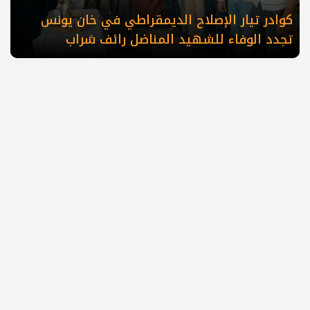
كوادر تيار الإصلاح الديمقراطي في خان يونس
تجدد الوفاء للشهيد المناضل رائف شراب