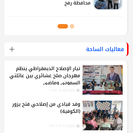
محافظة رفح
فعاليات الساحة
تيار الإصلاح الديمقراطي ينظم
مهرجان صلح عشائري بين عائلتي
السموني وماضي
21/06/2026 11:07
وفد قيادي من إصلاحي فتح يزور
(الكوفية)
11/11/2025 19:12