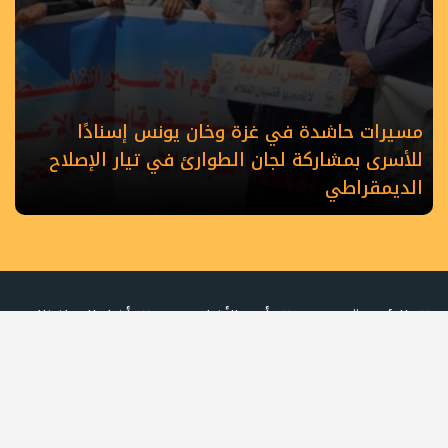
مسيرات حاشدة في غزة وخان يونس إسنادًا
للأسرى بمشاركة لجان الطوارئ في تيار الإصلاح
الديمقراطي
الرئيسية
أهم الأخبار
أخبار المحافظات
حصاد الأسبوع
كلمة القائد
كتاب وآراء
أسرى الحرية
شهداء الحركة
عربي دولي
رياضة
ملفات خاصة
كي لا نضل
الطريق