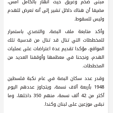
مبنى ضخم وعريق حيث انهار بالكامل أمس،
مضيفا أن هناك دلائل تشير إلى أنه تعرض للهدم
وليس للسقوط.
وأكد متابعة ملف البصة، والتصدي باستمرار
للمخططات التي تنال قد تنال من قدسية تلك
المواقع، مؤكدا تقديم عدة اعتراضات على عمليات
الهدم، ونجحنا في معظمها وأوقفنا العديد من
المخططات.
وقدر عدد سكان البصة في عام نكبة فلسطين
1948 بأربعة آلاف نسمة، ويتجاوز عددهم اليوم
أكثر من 42 ألف نسمة، منهم 350 داخلها، وما
تبقى موزعين على لبنان وكندا.