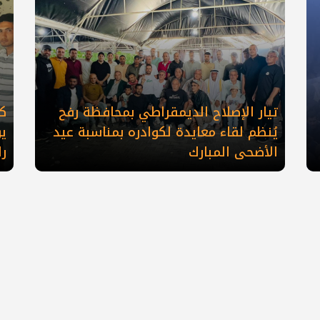
تيار الإصلاح الديمقراطي بمحافظة رفح
كو
يُنظم لقاء معايدة لكوادره بمناسبة عيد
ي
الأضحى المبارك
ر