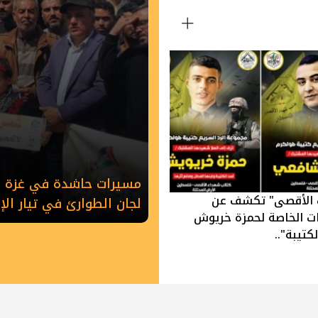
مسيرات حاشدة في غزة وخ
 الأقصى" تكشف عن
لجان الطوارئ في تيار ال
ات الخاصة لحمزة خريوش
كتيبة"..