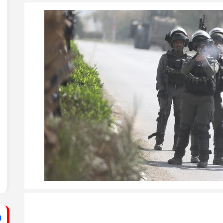
ستشفى الأهلي المعمداني
راطي يساند الصحفيين بزيارة لقناة الكوفية
فيديو: لقاء مع القيادي
الفلسطيني محمد دحلان
ي حركة فتح بمحافظة خان يونس ينظم لقاءً
برنامج قصارى القول على
قناة روسـيــا اليوم
ي حركة فتح بمحافظة رفح يطلق حملة
اء
دلياني: الاحتلال يسعى
لق حملة إلكترونية دعمًا للأسرى بمناسبة
للتغطية على جرائمه بقطع
الاتصالات عن غزة
قراطي يطلق حملة إلكترونية رفضًا لمشروع
ينيين في سجون الاحتلال
ف