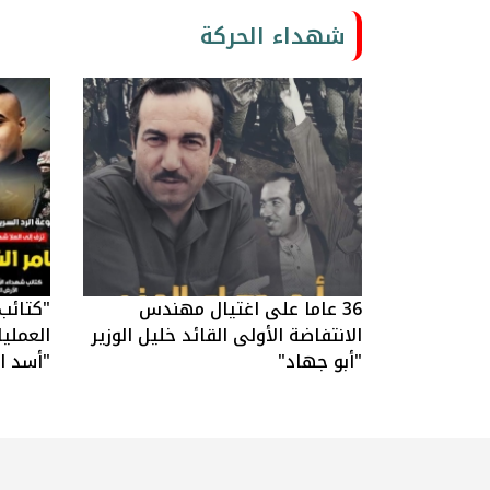
شهداء الحركة
36 عاما على اغتيال مهندس
"كتائب
الانتفاضة الأولى القائد خليل الوزير
العملي
"أبو جهاد"
"أسد ال