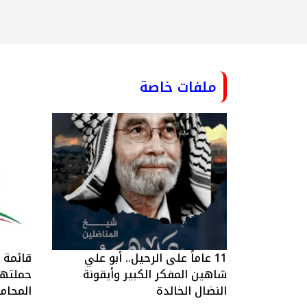
ملفات خاصة
11 عاماً على الرحيل.. أبو علي
قائمة ا
شاهين المفكر الكبير وأيقونة
حملتها 
النضال الخالدة
المحام