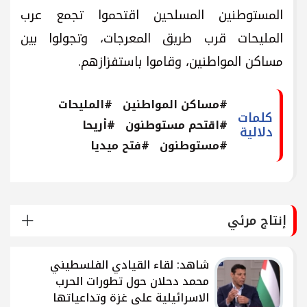
المستوطنين المسلحين اقتحموا تجمع عرب
المليحات قرب طريق المعرجات، وتجولوا بين
مساكن المواطنين، وقاموا باستفزازهم.
#مساكن المواطنين
#المليحات
كلمات
#اقتحم مستوطنون
#أريحا
دلالية
#مستوطنون
#فتح ميديا
إنتاج مرئي
شاهد: لقاء القيادي الفلسطيني
محمد دحلان حول تطورات الحرب
الاسرائيلية على غزة وتداعياتها