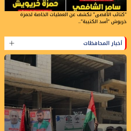
"كتائب الأقصى" تكشف عن العمليات الخاصة لحمزة
خريوش "أسد الكتيبة"..
أخبار المحافظات