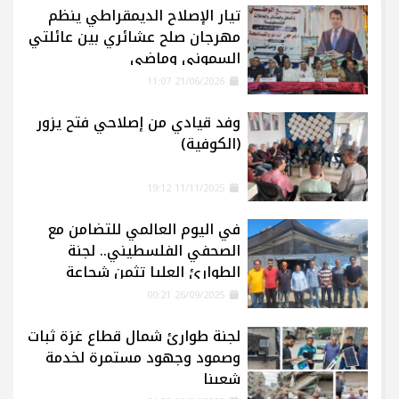
تيار الإصلاح الديمقراطي ينظم
مهرجان صلح عشائري بين عائلتي
السموني وماضي
21/06/2026 11:07
وفد قيادي من إصلاحي فتح يزور
(الكوفية)
11/11/2025 19:12
في اليوم العالمي للتضامن مع
الصحفي الفلسطيني.. لجنة
الطوارئ العليا تثمن شجاعة
الإعلاميين في غزة
26/09/2025 00:21
لجنة طوارئ شمال قطاع غزة ثبات
وصمود وجهود مستمرة لخدمة
شعبنا