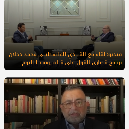
فيديو: لقاء مع القيادي الفلسطيني محمد دحلان
برنامج قصارى القول على قناة روسـيــا اليوم