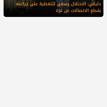
دلياني: الاحتلال يسعى للتغطية على جرائمه
بقطع الاتصالات عن غزة