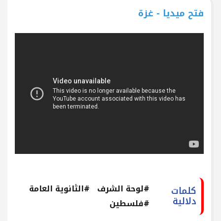
فتح ميديا - غزة
#لوحة الشرف
#الثانوية العامة
كلمات
دلالية
#فلسطين