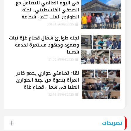
في اليوم العالمي للتضامن مع
الصحفي الفلسطيني.. لجنة
الطوارئ العليا تثمن شجاعة
الإعلاميين في غزة
26/09/2025 00:21
لجنة طوارئ شمال قطاع غزة ثبات
وصمود وجهود مستمرة لخدمة
شعبنا
28/04/2025 21:33
لقاء تضامني حواري يجمع كادر
المرأة بدعوة من لجنة الطوارئ
العليا في شمال قطاع غزة
28/04/2025 22:18
تصريحات