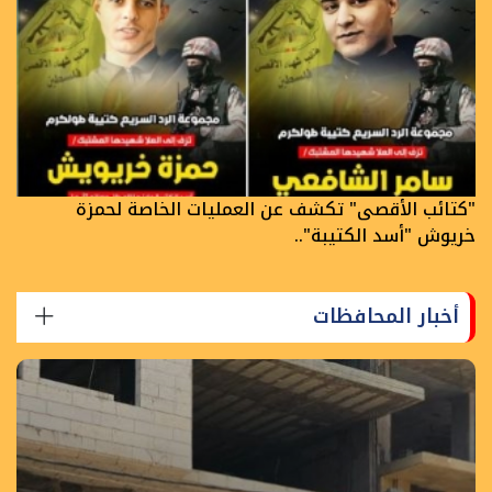
"كتائب الأقصى" تكشف عن العمليات الخاصة لحمزة
خريوش "أسد الكتيبة"..
أخبار المحافظات