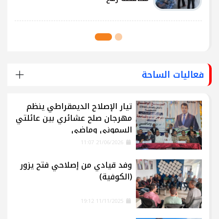
فعاليات الساحة
تيار الإصلاح الديمقراطي ينظم
مهرجان صلح عشائري بين عائلتي
السموني وماضي
21/06/2026 11:07
وفد قيادي من إصلاحي فتح يزور
(الكوفية)
11/11/2025 19:12