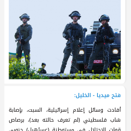
فتح ميديا - الخليل:
أفادت وسائل إعلام إسرائيلية، السبت، بإصابة
شاب فلسطيني (لم تعرف حالته بعد)، برصاص
قوات الاحتلال في مستوطنة (عسئهيل) جنوبي