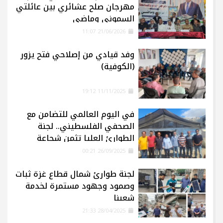
مهرجان صلح عشائري بين عائلتي
السموني وماضي
21/06/2026 11:07
وفد قيادي من إصلاحي فتح يزور
(الكوفية)
11/11/2025 19:12
في اليوم العالمي للتضامن مع
الصحفي الفلسطيني.. لجنة
الطوارئ العليا تثمن شجاعة
الإعلاميين في غزة
26/09/2025 00:21
لجنة طوارئ شمال قطاع غزة ثبات
وصمود وجهود مستمرة لخدمة
شعبنا
28/04/2025 21:33