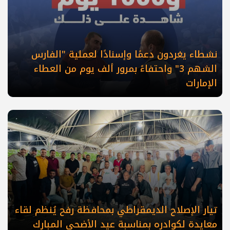
نشطاء يغردون دعمًا وإسنادًا لعملية "الفارس
الشهم 3" واحتفاءً بمرور ألف يوم من العطاء
الإمارات
تيار الإصلاح الديمقراطي بمحافظة رفح يُنظم لقاء
معايدة لكوادره بمناسبة عيد الأضحى المبارك