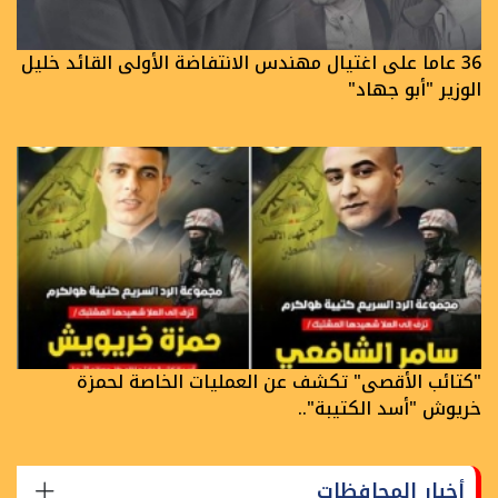
36 عاما على اغتيال مهندس الانتفاضة الأولى القائد خليل
الوزير "أبو جهاد"
"كتائب الأقصى" تكشف عن العمليات الخاصة لحمزة
خريوش "أسد الكتيبة"..
أخبار المحافظات