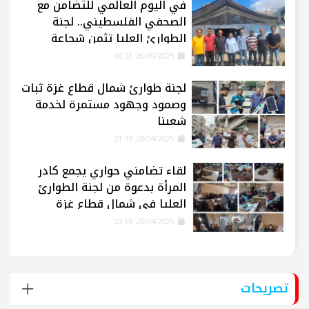
في اليوم العالمي للتضامن مع
الصحفي الفلسطيني.. لجنة
الطوارئ العليا تثمن شجاعة
الإعلاميين في غزة
26/09/2025 00:21
لجنة طوارئ شمال قطاع غزة ثبات
وصمود وجهود مستمرة لخدمة
شعبنا
28/04/2025 21:33
لقاء تضامني حواري يجمع كادر
المرأة بدعوة من لجنة الطوارئ
العليا في شمال قطاع غزة
28/04/2025 22:18
تصريحات