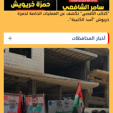
"كتائب الأقصى" تكشف عن العمليات الخاصة لحمزة
خريوش "أسد الكتيبة"..
أخبار المحافظات