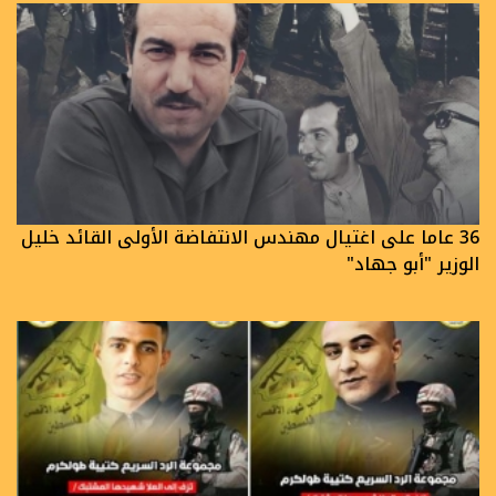
36 عاما على اغتيال مهندس الانتفاضة الأولى القائد خليل
الوزير "أبو جهاد"