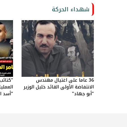
شهداء الحركة
36 عاما على اغتيال مهندس
"كتائب
الانتفاضة الأولى القائد خليل الوزير
العملي
"أبو جهاد"
"أسد ال