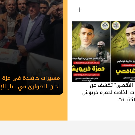
مسيرات حاشدة في غزة وخ
 الأقصى" تكشف عن
لجان الطوارئ في تيار ال
ات الخاصة لحمزة خريوش
كتيبة"..