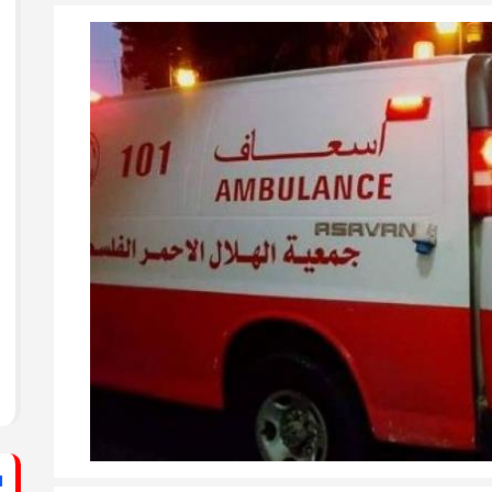
ستشفى الأهلي المعمداني
راطي يساند الصحفيين بزيارة لقناة الكوفية
فيديو: لقاء مع القيادي
الفلسطيني محمد دحلان
ي حركة فتح بمحافظة خان يونس ينظم لقاءً
برنامج قصارى القول على
قناة روسـيــا اليوم
ي حركة فتح بمحافظة رفح يطلق حملة
اء
دلياني: الاحتلال يسعى
لق حملة إلكترونية دعمًا للأسرى بمناسبة
للتغطية على جرائمه بقطع
الاتصالات عن غزة
قراطي يطلق حملة إلكترونية رفضًا لمشروع
ينيين في سجون الاحتلال
ف