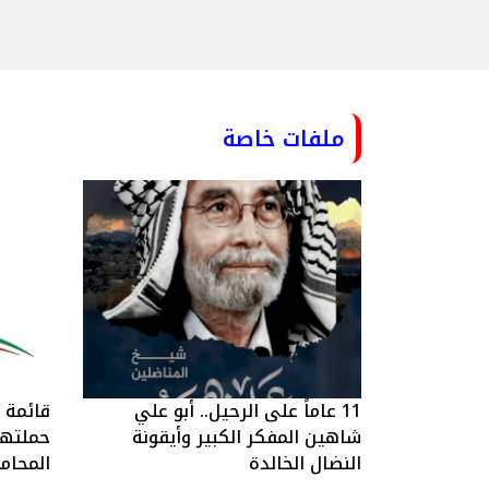
ملفات خاصة
11 عاماً على الرحيل.. أبو علي
قائمة ا
شاهين المفكر الكبير وأيقونة
حملتها 
النضال الخالدة
المحام