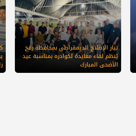
تيار الإصلاح الديمقراطي بمحافظة رفح
كو
يُنظم لقاء معايدة لكوادره بمناسبة عيد
ي
الأضحى المبارك
ر