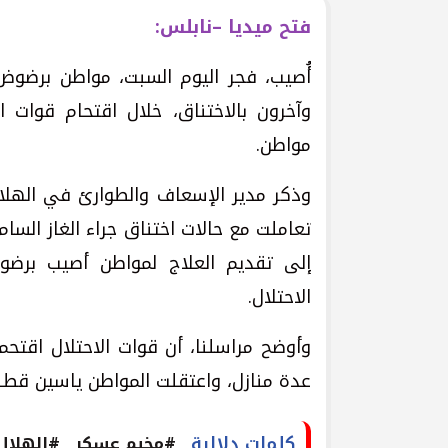
فتح ميديا –نابلس:
أُصيب، فجر اليوم السبت، مواطن برضوض
وآخرون بالاختناق، خلال اقتحام قوات 
مواطن.
وذكر مدير الإسعاف والطوارئ في الهلال
تعاملت مع حالات اختناق جراء الغاز السا
إلى تقديم العلاج لمواطن أصيب برض
الاحتلال.
وأوضح مراسلنا، أن قوات الاحتلال اقت
عدة منازل، واعتقلت المواطن ياسين قطن
كلمات دلالية
#مخيم عسكر
#الهلال 