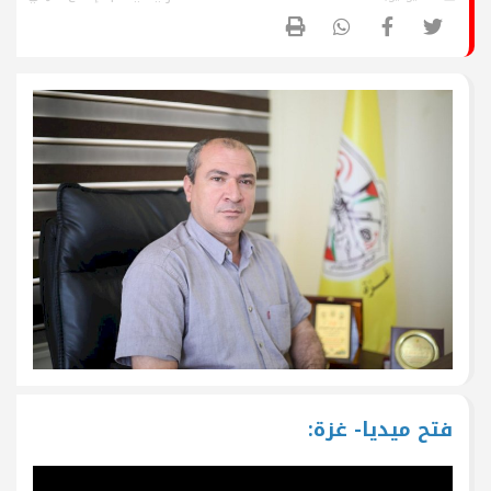
فتح ميديا- غزة: