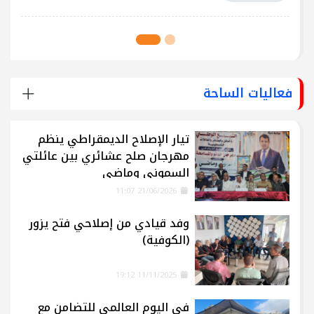
فعاليات الساحة
تيار الإصلاح الديمقراطي ينظم
مهرجان صلح عشائري بين عائلتي
السموني وماضي
21/06/2026 11:07
وفد قيادي من إصلاحي فتح يزور
(الكوفية)
11/11/2025 19:12
في اليوم العالمي للتضامن مع