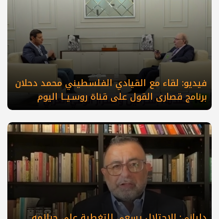
فيديو: لقاء مع القيادي الفلسطيني محمد دحلان
برنامج قصارى القول على قناة روسـيــا اليوم
دلياني: الاحتلال يسعى للتغطية على جرائمه