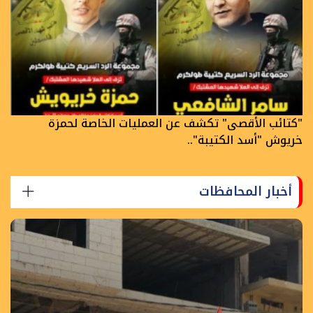
"كتائب الأقصى" تكشف عن العمليات الخاصة لحمزة
خريوش "أسد الكتيبة"..
أخبار المحافظات