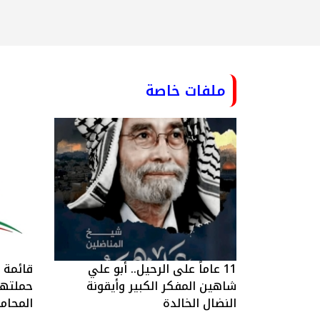
ملفات خاصة
11 عاماً على الرحيل.. أبو علي
قائمة ا
شاهين المفكر الكبير وأيقونة
حملتها 
النضال الخالدة
المحام