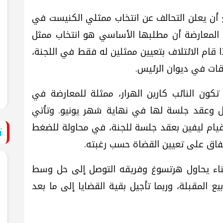
ع أن يعلن التحالف عن انتخاب ممثلي الكنيست في
ة في 15 يونيو. وتؤكد المعارضة أن مطلبها الأساسي هو انتخاب ممثل
ا قام الائتلاف بتعيين ممثلين له فقط في اللجنة،
قات في ديوان الرئيس.
كون النائب كارين الهرار، ممثلة للمعارضة في
 بل وعقد جلسة لها في نهاية شهر يونيو. وتأتي
ام ليفين بعقد جلسة للجنة، في محاولة للضغط
ت
تفاق على تعيين القضاة حسب رغبته.
ناء يحاول هرتسوغ وفريقه التوصل إلى حل وسط
 المقبلة، وربما تأجيل بقية القضايا إلى ما بعد