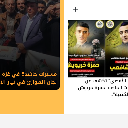
مسيرات حاشدة في غزة وخ
 الأقصى" تكشف عن
لجان الطوارئ في تيار ال
ات الخاصة لحمزة خريوش
كتيبة"..