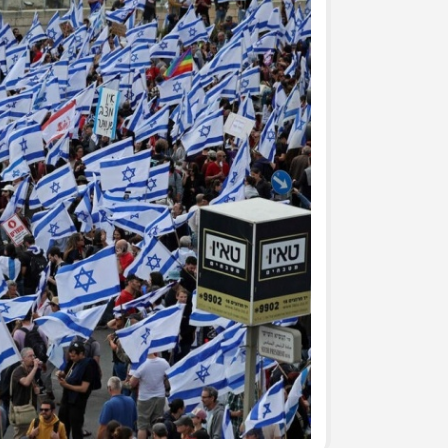
جرحى الحرب على غزة في م
وفد من تيار الإصلاح الديمق
ومشاركة في وقفة تضامنية
تيار الإصلاح الديمقراطي ف
لتكريم أسر الشهداء
تيار الإصلاح الديمقراطي ف
(العهد والوفاء) لأسر الشهد
تيار الإصلاح الديمقراطي يُط
يوم الأسير الفلسطيني
بالصور: تيار الإصلاح الديم
قانون إعدام الأسرى الفلسط