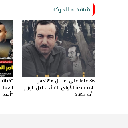
شهداء الحركة
36 عاما على اغتيال مهندس
"كتائب
الانتفاضة الأولى القائد خليل الوزير
العملي
"أبو جهاد"
"أسد ال