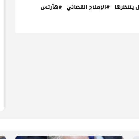
 ينتظرها
#الإصلاح القضائي
#هآرتس