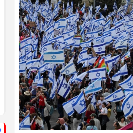
ستشفى الأهلي المعمداني
راطي يساند الصحفيين بزيارة لقناة الكوفية
فيديو: لقاء مع القيادي
الفلسطيني محمد دحلان
ي حركة فتح بمحافظة خان يونس ينظم لقاءً
برنامج قصارى القول على
قناة روسـيــا اليوم
ي حركة فتح بمحافظة رفح يطلق حملة
اء
دلياني: الاحتلال يسعى
لق حملة إلكترونية دعمًا للأسرى بمناسبة
للتغطية على جرائمه بقطع
الاتصالات عن غزة
قراطي يطلق حملة إلكترونية رفضًا لمشروع
ينيين في سجون الاحتلال
ف