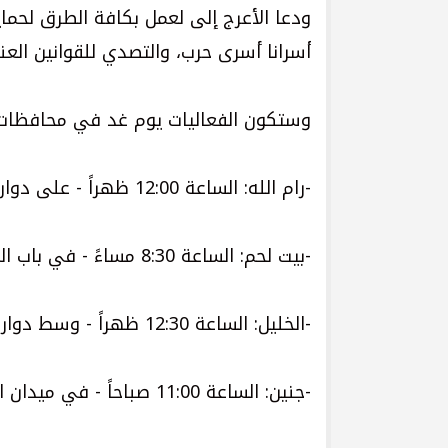
ودعا الأعرج إلى لعمل بكافة الطرق لحماية
أسرانا أسرى حرب، والتصدي للقوانين ال
وستكون الفعاليات يوم غد في محافظات 
-رام الله: الساعة 12:00 ظهراً - على دوار المنارة
-بيت لحم: الساعة 8:30 مساءً - في باب الزقاق/ وسط بيت لحم
-الخليل: الساعة 12:30 ظهراً - وسط دوار ابن رشد
-جنين: الساعة 11:00 صباحاً - في ميدان الشهيد ياسر عرفات/ أمام محافظة جنين