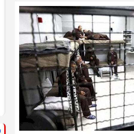
ستشفى الأهلي المعمداني
راطي يساند الصحفيين بزيارة لقناة الكوفية
فيديو: لقاء مع القيادي
الفلسطيني محمد دحلان
ي حركة فتح بمحافظة خان يونس ينظم لقاءً
برنامج قصارى القول على
قناة روسـيــا اليوم
ي حركة فتح بمحافظة رفح يطلق حملة
اء
دلياني: الاحتلال يسعى
لق حملة إلكترونية دعمًا للأسرى بمناسبة
للتغطية على جرائمه بقطع
الاتصالات عن غزة
قراطي يطلق حملة إلكترونية رفضًا لمشروع
ينيين في سجون الاحتلال
ف