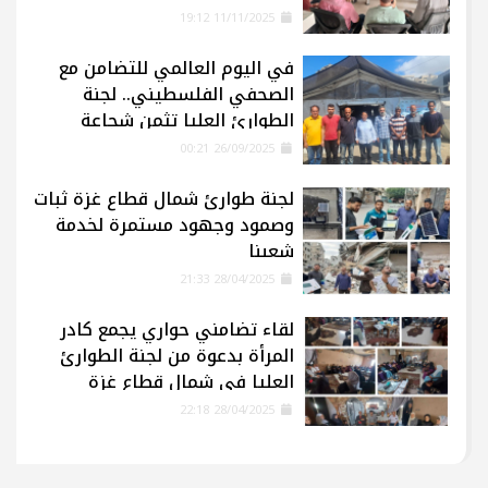
11/11/2025 19:12
في اليوم العالمي للتضامن مع
الصحفي الفلسطيني.. لجنة
الطوارئ العليا تثمن شجاعة
الإعلاميين في غزة
26/09/2025 00:21
لجنة طوارئ شمال قطاع غزة ثبات
وصمود وجهود مستمرة لخدمة
شعبنا
28/04/2025 21:33
لقاء تضامني حواري يجمع كادر
المرأة بدعوة من لجنة الطوارئ
العليا في شمال قطاع غزة
28/04/2025 22:18