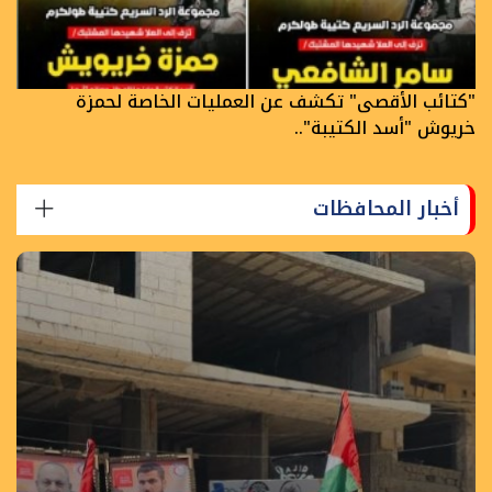
"كتائب الأقصى" تكشف عن العمليات الخاصة لحمزة
خريوش "أسد الكتيبة"..
أخبار المحافظات