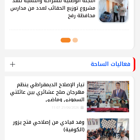
ى
اللجنة الوطنية للشراكة والتنمية تُنفذ
مشروع توزيع الحقائب لعدد من مدارس
محافظة رفح
فعاليات الساحة
تيار الإصلاح الديمقراطي ينظم
مهرجان صلح عشائري بين عائلتي
السموني وماضي
21/06/2026 11:07
وفد قيادي من إصلاحي فتح يزور
(الكوفية)