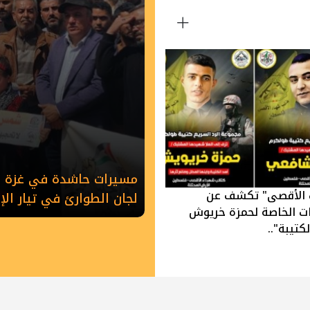
مسيرات حاشدة في غزة وخ
 الأقصى" تكشف عن
لجان الطوارئ في تيار ال
ات الخاصة لحمزة خريوش
كتيبة"..