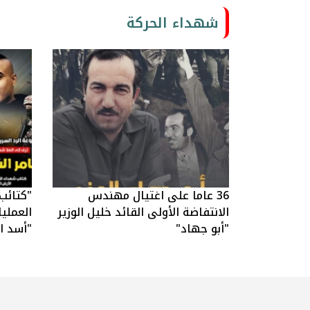
شهداء الحركة
36 عاما على اغتيال مهندس
"كتائب
الانتفاضة الأولى القائد خليل الوزير
العملي
"أبو جهاد"
"أسد ال