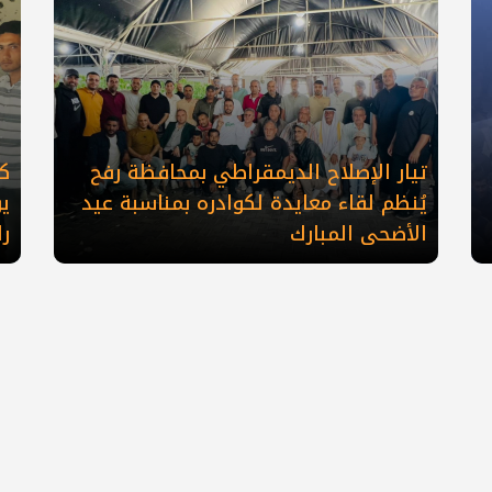
تيار الإصلاح الديمقراطي بمحافظة رفح
كو
يُنظم لقاء معايدة لكوادره بمناسبة عيد
ي
الأضحى المبارك
ر