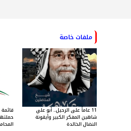
ملفات خاصة
11 عاماً على الرحيل.. أبو علي
قائمة ا
شاهين المفكر الكبير وأيقونة
حملتها 
النضال الخالدة
المحام