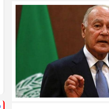
ستشفى الأهلي المعمداني
راطي يساند الصحفيين بزيارة لقناة الكوفية
فيديو: لقاء مع القيادي
الفلسطيني محمد دحلان
ي حركة فتح بمحافظة خان يونس ينظم لقاءً
برنامج قصارى القول على
قناة روسـيــا اليوم
ي حركة فتح بمحافظة رفح يطلق حملة
اء
دلياني: الاحتلال يسعى
لق حملة إلكترونية دعمًا للأسرى بمناسبة
للتغطية على جرائمه بقطع
الاتصالات عن غزة
قراطي يطلق حملة إلكترونية رفضًا لمشروع
ينيين في سجون الاحتلال
ف