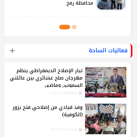
محافظة رفح
فعاليات الساحة
تيار الإصلاح الديمقراطي ينظم
مهرجان صلح عشائري بين عائلتي
السموني وماضي
21/06/2026 11:07
وفد قيادي من إصلاحي فتح يزور
(الكوفية)
11/11/2025 19:12