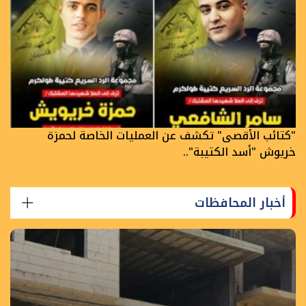
"كتائب الأقصى" تكشف عن العمليات الخاصة لحمزة
خريوش "أسد الكتيبة"..
أخبار المحافظات