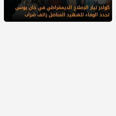
كوادر تيار الإصلاح الديمقراطي في خان يونس
تجدد الوفاء للشهيد المناضل رائف شراب