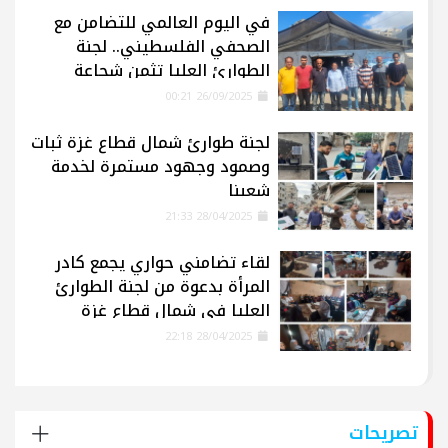
في اليوم العالمي للتضامن مع
الصحفي الفلسطيني.. لجنة
الطوارئ العليا تثمن شجاعة
الإعلاميين في غزة
26/09/2025 00:21
لجنة طوارئ شمال قطاع غزة ثبات
وصمود وجهود مستمرة لخدمة
شعبنا
28/04/2025 21:33
لقاء تضامني حواري يجمع كادر
المرأة بدعوة من لجنة الطوارئ
العليا في شمال قطاع غزة
28/04/2025 22:18
تصريحات