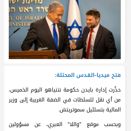
فتح ميديا-القدس المحتلة:
حذّرت إدارة بايدن حكومة نتنياهو اليوم الخميس،
من أي نقل للسلطات في الضفة الغربية إلى وزير
المالية بتسلئيل سموتريتش.
وبحسب موقع "واللا" العبري، عن مسؤولين