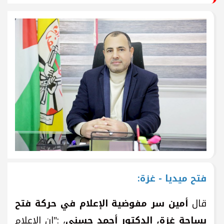
فتح ميديا - غزة:
قال
أمين سر مفوضية الإعلام في حركة فتح
بساحة غزة، الدكتور أحمد حسني
، :"إن الإعلام