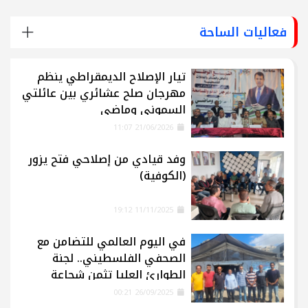
فعاليات الساحة
تيار الإصلاح الديمقراطي ينظم
مهرجان صلح عشائري بين عائلتي
السموني وماضي
21/06/2026 11:07
وفد قيادي من إصلاحي فتح يزور
(الكوفية)
11/11/2025 19:12
في اليوم العالمي للتضامن مع
الصحفي الفلسطيني.. لجنة
الطوارئ العليا تثمن شجاعة
الإعلاميين في غزة
26/09/2025 00:21