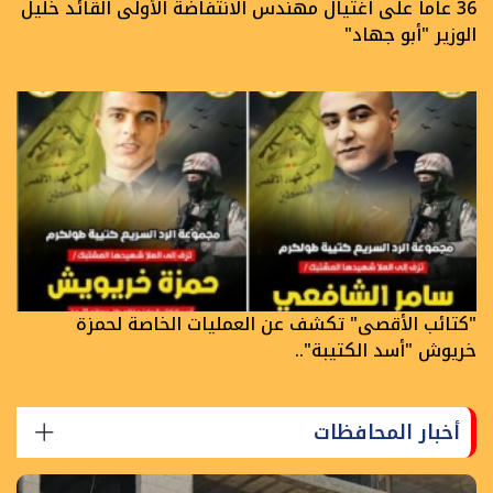
36 عاما على اغتيال مهندس الانتفاضة الأولى القائد خليل
الوزير "أبو جهاد"
"كتائب الأقصى" تكشف عن العمليات الخاصة لحمزة
خريوش "أسد الكتيبة"..
أخبار المحافظات