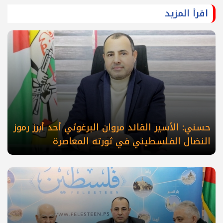
اقرأ المزيد
حسني: الأسير القائد مروان البرغوثي أحد أبرز رموز
النضال الفلسطيني في ثورته المعاصرة