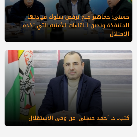
حسني: جماهير فتح ترفض سلوك قيادتها
المتنفذة وتدين اللقاءات الأمنية التي تخدم
الاحتلال
كتب.. د. أحمد حسني: من وحي الاستقلال