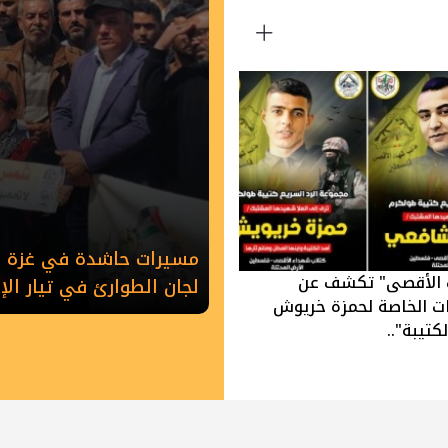
مسيرات حاشدة في غزة وخ
 الأقصى" تكشف عن
لجان الطوارئ في تيار ال
ات الخاصة لحمزة خريوش
كتيبة"..