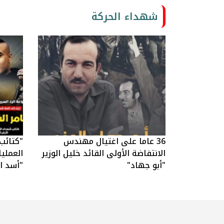
شهداء الحركة
36 عاما على اغتيال مهندس
"كتائب
الانتفاضة الأولى القائد خليل الوزير
العملي
"أبو جهاد"
"أسد ال