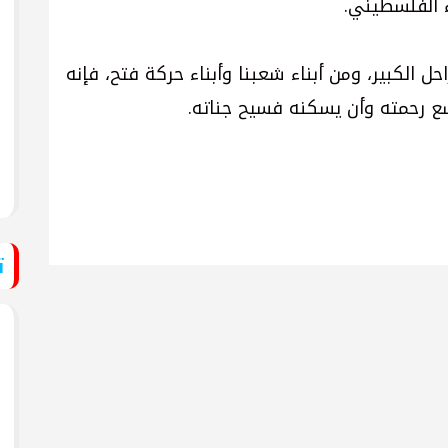
ء الفلسطيني.
احل الكبير، ومن أبناء شعبنا وأبناء حركة فتح، فإنه
سع رحمته وأن يسكنه فسيح جناته.
ت