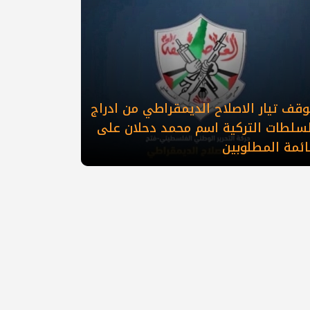
قف تيار الاصلاح الديمقراطي من ادراج
لسلطات التركية اسم محمد دحلان على
ائمة المطلوبين