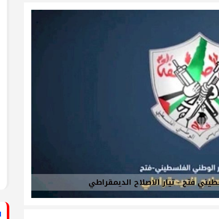
ستشفى الأهلي المعمداني
راطي يساند الصحفيين بزيارة لقناة الكوفية
فيديو: لقاء مع القيادي
الفلسطيني محمد دحلان
ي حركة فتح بمحافظة خان يونس ينظم لقاءً
برنامج قصارى القول على
قناة روسـيــا اليوم
ي حركة فتح بمحافظة رفح يطلق حملة
اء
دلياني: الاحتلال يسعى
لق حملة إلكترونية دعمًا للأسرى بمناسبة
للتغطية على جرائمه بقطع
الاتصالات عن غزة
قراطي يطلق حملة إلكترونية رفضًا لمشروع
ينيين في سجون الاحتلال
طيني فتح - تيار الاصلاح الديمقراطي
ف