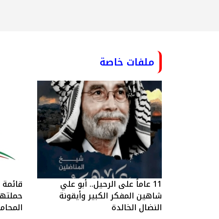
ملفات خاصة
11 عاماً على الرحيل.. أبو علي
قائمة ا
شاهين المفكر الكبير وأيقونة
حملتها 
النضال الخالدة
المحام