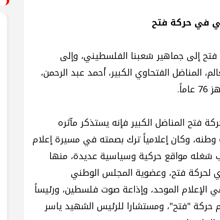
طي في حركة فتح
 فتح إلى جماهير شعبنا الفلسطيني، وإلى
عالم، المناضل الفتحاوي الكبير، أحمد عبد الرحمن،
اً.
كة فتح المناضل الكبير فإنه يستذكر مآثره
وطنه، وكان إعلامياً ترك بصمته في مسيرة إعلام
انب شغله مواقع حركية وسياسية عديدة، منها
ي لحركة فتح، وعضوية المجلس الوطني
الإعلام الموحد، وإذاعة صوت فلسطين، ورئيساً
م حركة "فتح"، ومستشارا للرئيس الشهيد ياسر