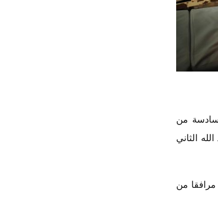
2 تموز 2025 ، الدفعة السادسة من
لله الثاني
الت وكالة الأنباء الأردنية "بترا" إن الإجلاء شمل 23 طفلا برفقة 46 مرافقا من