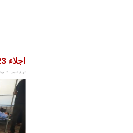
اجلاء 23 طفلا من غزة نحو الأردن
تاريخ النشر : 03 يوليو, 2025 12:20 صباحاً