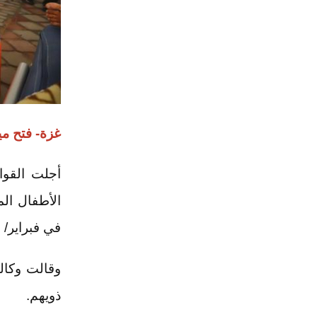
غزة- فتح مي
الأطفال الم
في فبراير/
ذويهم.