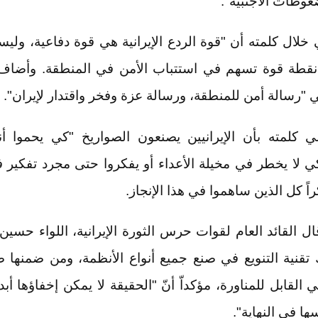
غوطات الأجنبية".
خلال كلمته أن "قوة الردع الإيرانية هي قوة دفاعية، ول
نها نقطة قوة تسهم في استتباب الأمن في المنطقة. وأضاف
هي "رسالة أمن للمنطقة، ورسالة عزة وفخر واقتدار لإيران".
 كلمته بأن الإيرانيين يصنعون الصواريخ "كي يحموا 
كي لا يخطر في مخيلة الأعداء أو يفكروا حتى مجرد تفكير 
اً كل الذين ساهموا في هذا الإنجاز.
ل القائد العام لقوات حرس الثورة الإيرانية، اللواء حسين
 تقنية التنويع في صنع جميع أنواع الأنظمة، ومن ضمنها ص
القابل للمناورة، مؤكداّ أنّ "الحقيقة لا يمكن إخفاؤها أبد
ها في النهاية".