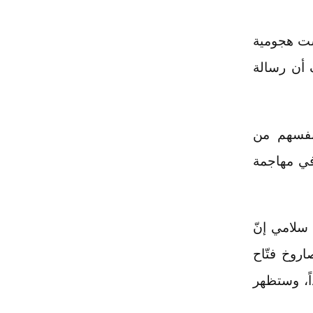
يست هجومية
 أن رسالة
أنفسهم من
في مهاجمة
 سلامي إنّ
اروخ فتّاح
اً، وستظهر