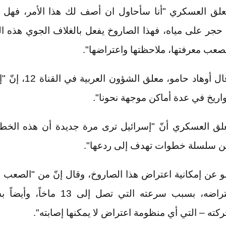
لق العسكري "أنا سأحاول ان أصف لك هذا الأمر، فهل
حجر على مياه، فهذا الصاروخ يفعل بالغلاف الجوي هذه الو
لصعب معرفتها، ملاحظتها واعتراضها".
من جهته، قال أوهاد حامو، مع
ريخ في عدة أماكن موجهة نحونا".
لق العسكري أنّ "إسرائيل ترى مرة جديدة أن هذه الخطوة 
 سلسلة خطوات تهدف إلى ردعها".
 عن إمكانية اعتراض هذا الصاروخ، وقال إنّ من "الصعب إ
الممكن اعتراضه، بسبب سرعته التي تصل إلى
ركته – التي أي منظومة اعتراض لا يمكنها إصابته".