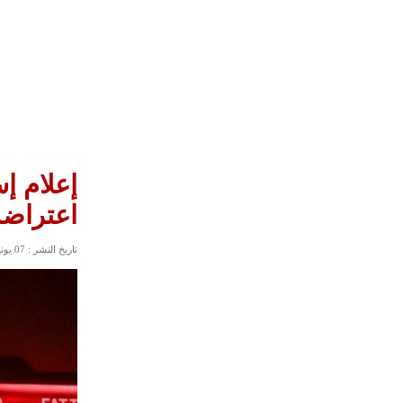
إعلام إ
اعتراضه
تاريخ النشر : 07 يونيو, 2023 05:45 صباحاً