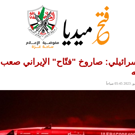
سرائيلي: صاروخ "فتّاح" الإيراني صعب