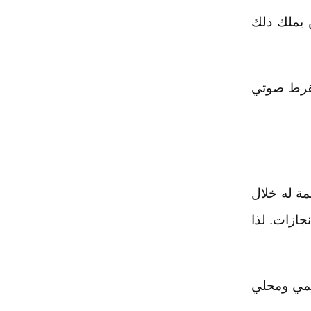
 يملك ذلك
لفرط صوتي
ة له خلال
جازات. لذا
لمي ومحلي