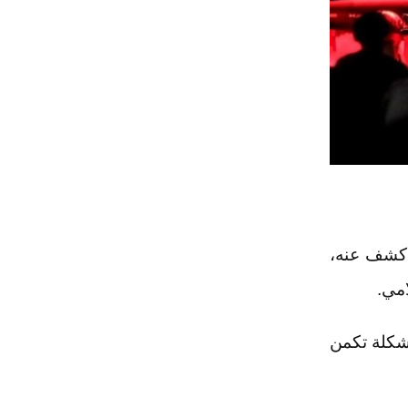
 كشف عنه،
امي.
، إنّ "المشكلة تكمن