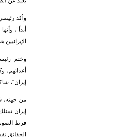
بعيد عن الض
وأكد رئيسي 
أبداً"، وأ
الإيرانيين 
وختم رئيسي
أعدائهم، و
إيران"، شاكر
من جهته، قا
إيران تمتلك
فرط الصوتي 
الحقائق نفس