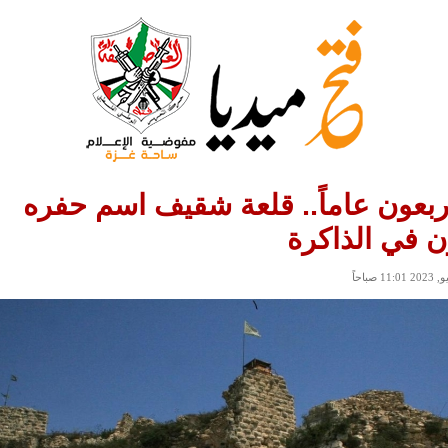
ربعون عاماً.. قلعة شقيف اسم حفره
ون في الذاكرة