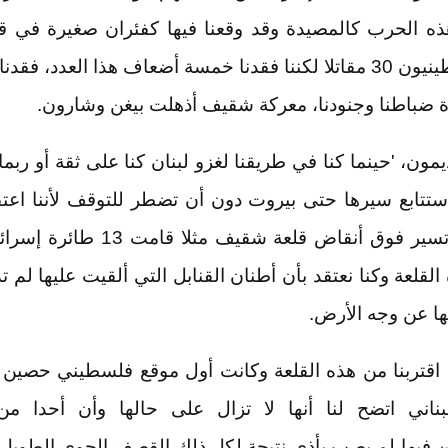
ذه الحرب كالمصيدة وقد وقعنا فيها كفئران صغيرة في 
فقد الفلسطينيون 30 مقاتلا لكننا فقدنا خمسة أضعاف هذا العدد، ف
ضباطنا وجنودنا، معركة شقيف أذهلت بيغن وشارون.
ون، 'حينما كنا في طريقنا لغزو لبنان كنا على ثقة أو ربما 
ا ستتابع سيرها حتى بيروت دون أن تضطر للتوقف لأننا اعتقد
أنها سوف تسير فوق أنقاض قلعة شقيف مثل
لقلعة وكنا نعتقد بأن أطنان القنابل التي ألقيت عليها لم 
ها عن وجه الأرض.
 اقتربنا من هذه القلعة وكانت أول موقع فلسطيني حصين 
بناني اتضح لنا أنها لا تزال على حالها وأن أحدا من 
ن فيها لم يصب بأذى نتيجة لكل ذلك القصف الجوي الطويل.