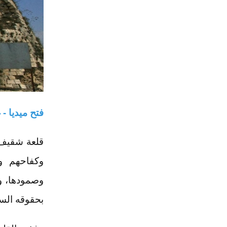
فتح ميديا - 
قلعة شقيف 
وكفاحهم ون
وصمودها، و
بحقوقه السي