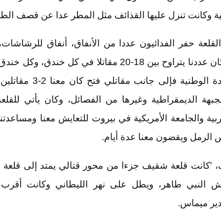
ية وكانت تنزل عليها القذائف مثل المطر عدا عن قصف الطي
القلعة حفر الفدائيون عددا من الأنفاق، أنفاق للرشاشات،
والدروع، وكان عددنا يتراوح بين 18-20 مقاتلا في كل خندق
تمثيل للوحدة الوطنية فإلى جانب م
لجبهة الديمقراطية وغيرها من الفصائل، وكان يأتي للقلع
ربية والجامعة الأمريكية في بيروت للتعايش معنا ومساعدتن
س الرمل ويقضون معنا عدة أيام.
، 'كانت قلعة شقيف جزءا من محور قتالي يمتد إلى قلعة ا
 النبي طاهر، ويطل على نهر الليطاني وكانت أقرب 
ير ميماس.