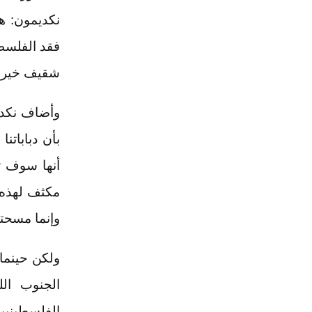
نكديمون: ه
شقيف خيرة 
وأضاف نكديم
بأن دباباتن
مكثف لهذه ا
وإنما مسحت
ولكن حينما
الجنوب الل
الفلسطينيي