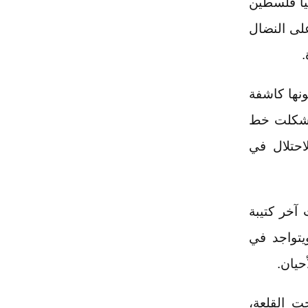
يا فلسطين
لى النضال
.
نها كاشفة
ا شكلت خط
احتلال في
آخر كتيبة
يتواجد في
ت القلعة،