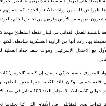
ة المطلة على الأرض الفلسطينية ذاكرتهم بتفاصيل جغراف
ا ظهرا عن قلب من روايات الآباء والأجداد، كما حفزتهم ع
 يشعرون بقربهم من الأرض وقربهم من تحقيق الحلم بالعودة
ة بالنسبة للعمل الفدائي في لبنان نقطة استطلاع مهمة كو
محيطة بها، رغم أنها من الزاوية العسكرية ساقطة، لكنه
لأول مع الاحتلال الإسرائيلي وقوات سعد حداد العملية لل
اني.
واد المعروف باسم حركي يوسف إن كتيبته 'الجرمق' كانت 
قلعة شقيف، وكان قائد الكتيبة حينها معين الطاهر، و
وز العدد 100 مقاتل في بعض الأحيان.
ا نتواجد نحن المقاتلون في الأنفاق التي كنا نحفرها تح