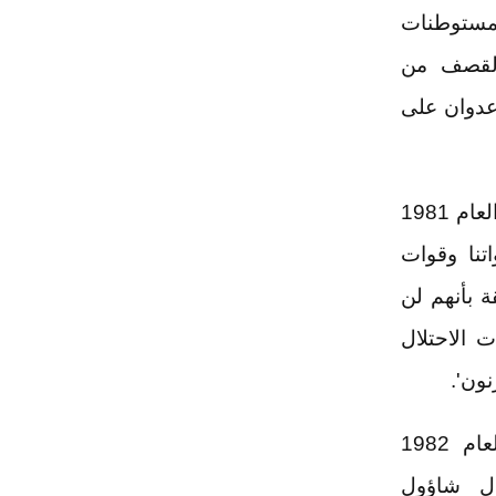
مستوطنات
 القصف من
عدوان على
ومن المعارك التي يروى عنها يوسف إنزال إسرائيلي على القلعة في العام 1981
تنا وقوات
ة بأنهم لن
ت الاحتلال
ون'.
وشكل صمود قلعة شقيف أثناء الاجتياح الإسرائيلي للبنان في العام 1982
ال شاؤول