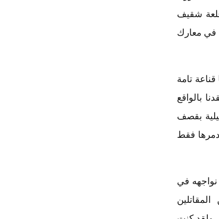
قلعة شقيف
قدنا في معارك
قناعة تامة
نا بالواقع
ا قامت 13 طائرة إسرائيلية بقصف
تدمرها فقط
نواجهه في
المقاتلين
 ولقد كنت