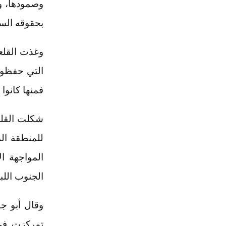
وصمودها، و
بحقوقه السي
وغذت القلع
التي حفظوه
فمنها كانوا
شكلت القلع
للمنطقة ال
المواجهة ا
الجنوب اللبن
وقال أبو ج
تمركزت في 