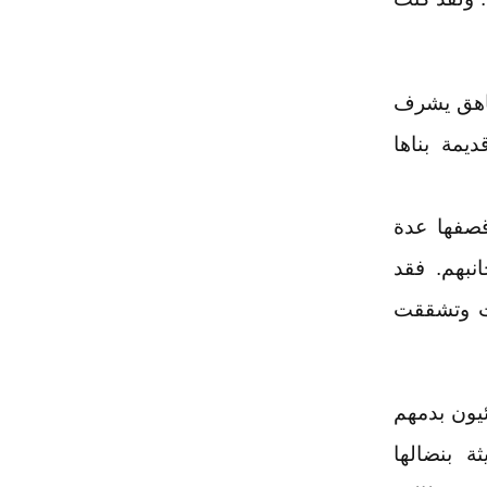
شاهق يشرف
يمة بناها
قصفها عدة
ن جانبهم. فقد
عت وتشققت
يون بدمهم
ة بنضالها