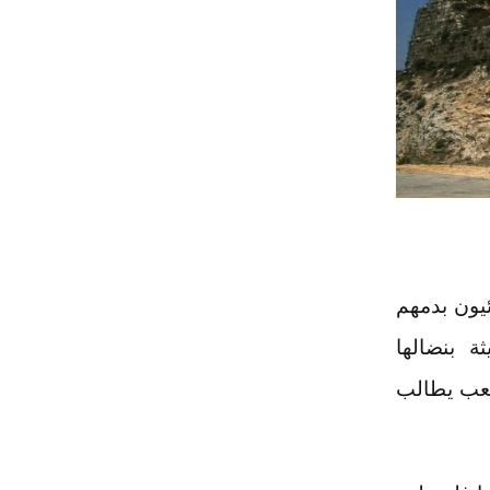
يون بدمهم
ة بنضالها
شعب يطالب