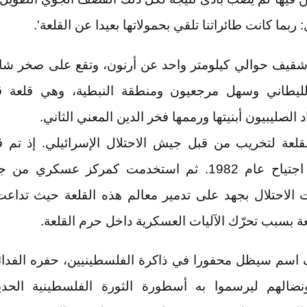
ربما كانت طائراتنا تلقي بحمولاتها بعيدا عن القلعة'.
 شقيف حوالي كيلومتر واحد عن أرنون، وتقع على صخر 
ليطاني وسهل مرجعيون ومنطقة النبطية، وهي قلعة قد
 الصليبيون أبنيتها ورممها فخر الدين المعني الثاني.
لعة لتخريب من قبل جيش الاحتلال الإسرائيلي. إذ تم 
مرات قبل اجتياح عام 1982. ثم استخدمت كمركز عسكري م
الاحتلال بجهد على تدمير معالم هذه القلعة حيث تدا
ة بسبب تحرّك الآليات العسكرية داخل حرم القلعة.
اسم سيظل محفورا في ذاكرة الفلسطينيين، حفره الفدائ
ضالهم ليرسموا به أسطورة الثورة الفلسطينية الحديث