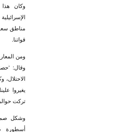
وكان هذا 
الإسرائيلي
مناطق سعد 
قواتنا.
وقال: 'حصل
الاحتلال، و
يغيروا علين
تركت حوالي
أسطورة صم