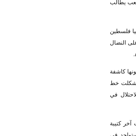
شعب يطالب
يا فلسطين
لى النضال
.
نها كاشفة
ا شكلت خط
احتلال في
آخر كتيبة
يتواجد في