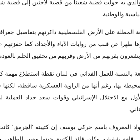
الذي به حولت قضية شعبنا من قضية لاجئين إلى قضية 
اسية والوطنية.
ة المطلة على الأرض الفلسطينية ذاكرتهم بتفاصيل جغراف
ا ظهرا عن قلب من روايات الآباء والأجداد، كما حفزتهم ع
 يشعرون بقربهم من الأرض وقربهم من تحقيق الحلم بالعودة
ة بالنسبة للعمل الفدائي في لبنان نقطة استطلاع مهمة كو
محيطة بها، رغم أنها من الزاوية العسكرية ساقطة، لكنه
لأول مع الاحتلال الإسرائيلي وقوات سعد حداد العملية لل
اني.
واد المعروف باسم حركي يوسف إن كتيبته 'الجرمق' كانت 
قلعة شقيف، وكان قائد الكتيبة حينها معين الطاهر، و