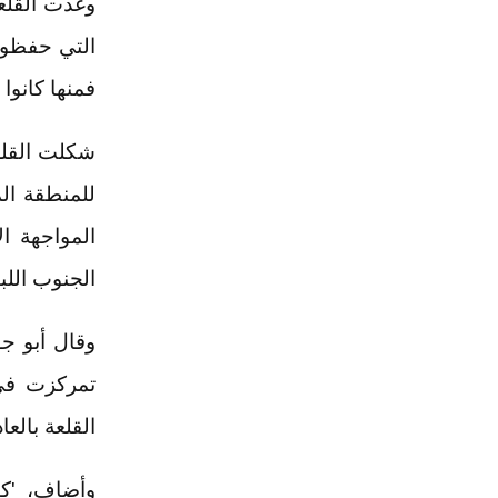
وغذت القلع
التي حفظوه
فمنها كانوا
شكلت القلع
للمنطقة ال
المواجهة ا
الجنوب اللبن
وقال أبو ج
تمركزت في 
القلعة بالعادة حوالي 30 مقاتلا، ولا يتجا
وأضاف، 'كن